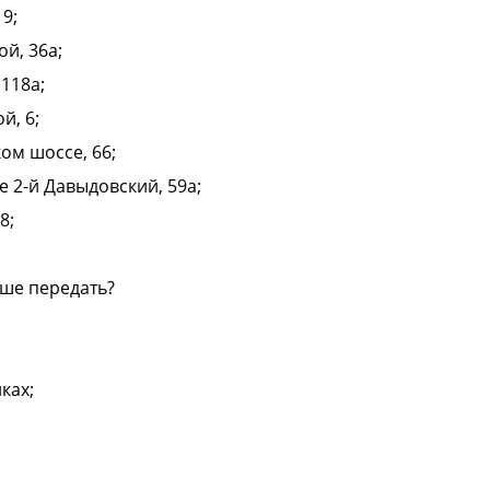
 9;
й, 36а;
 118а;
й, 6;
ом шоссе, 66;
е 2-й Давыдовский, 59а;
8;
чше передать?
ках;