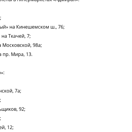
;
ый» на Кинешемском ш., 76;
 на Ткачей, 7;
а Московской, 98а;
 пр. Мира, 13.
»:
ской, 7а;
;
ьщиков, 92;
;
й, 12;