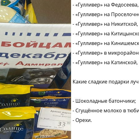
- «Гулливер» на Федосеева,
- «Гулливер» на Проселочно
- «Гулливер» на Никитской,
- «Гулливер» на Китицынско
- «Гулливер» на Кинишемск
- «Гулливер» в микрорайон
- «Гулливер» на Катинской, 
Какие сладкие подарки лу
- Шоколадные батончики;
- Сгущённое молоко в тюби
- Орехи.